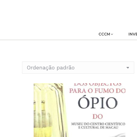
CCCM
INV