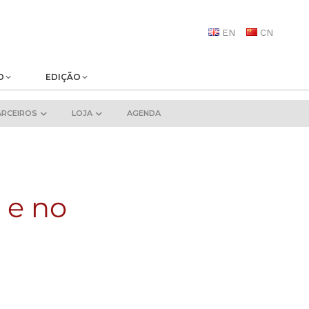
EN
CN
O
EDIÇÃO
ARCEIROS
LOJA
AGENDA
 e no