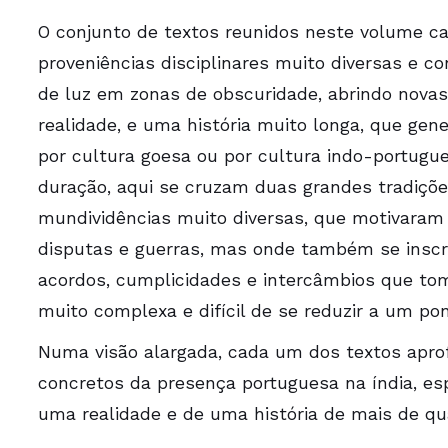
O conjunto de
textos
reunidos
neste
volume ca
proveniências disciplinares muito diversas e 
de luz em
zonas
de obscuridade, abrindo
nova
realidade, e uma história muito longa, que ge
por cultura
goesa ou
por cultura indo-portugu
duração, aqui
se
cruzam duas grandes tradiçõe
mundividências muito diversas, que motivaram 
disputas e guerras, mas onde também se insc
acordos, cumplicidades e intercâmbios que
to
muito complexa e difícil de se reduzir
a
um
po
Numa visão alargada, cada
um
dos
textos
apr
concretos
da presença portuguesa
na
índia, e
uma
realidade e de uma história de mais de
qu