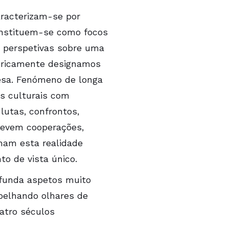
racterizam-se por
constituem-se como focos
s
perspetivas sobre uma
nericamente designamos
esa.
Fenómeno
de longa
s culturais
com
lutas, confrontos,
revem cooperações,
mam esta
realidade
nto
de vista único.
ofunda
aspetos
muito
spelhando olhares de
atro
séculos