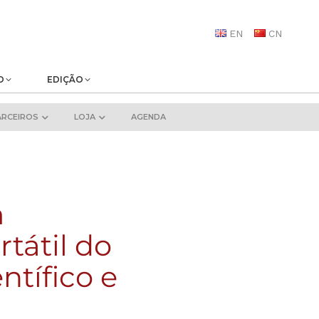
EN
CN
O
EDIÇÃO
ARCEIROS
LOJA
AGENDA
m
rtátil do
ntífico e