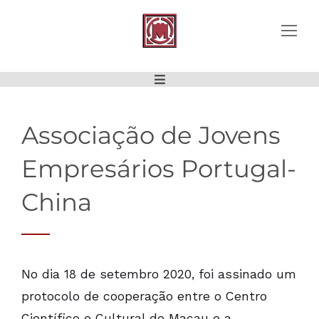
INSTITUTO INTERNACIONAL DE MACAU
CÂMARA DE COMÉRCIO E INDÚSTRIA
ASSOCIAÇÃO DE JOVENS EMPRESÁRIOS
ASSOCIAÇÃO PORTUGUESA DO ENSINO SUPERIOR PRIVA
Associação de Jovens
Empresários Portugal-
China
No dia 18 de setembro 2020, foi assinado um
protocolo de cooperação entre o Centro
Científico e Cultural de Macau e a