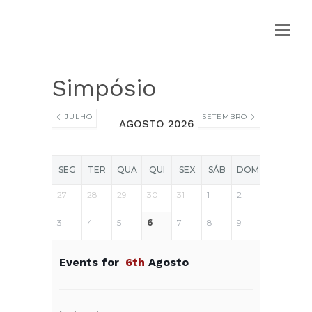
Simpósio
JULHO
SETEMBRO
AGOSTO 2026
SEG
TER
QUA
QUI
SEX
SÁB
DOM
27
28
29
30
31
1
2
3
4
5
6
7
8
9
Events for
6th
Agosto