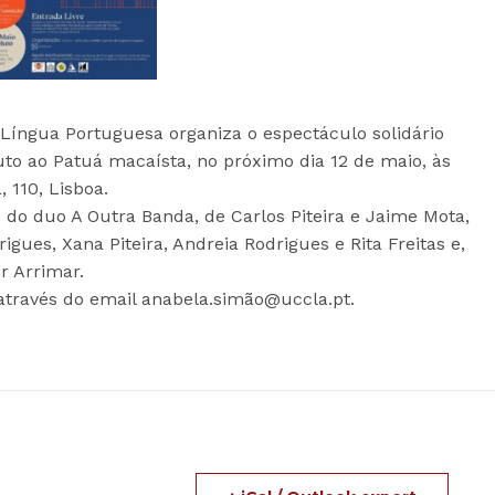
Língua Portuguesa organiza o espectáculo solidário
uto ao Patuá macaísta, no próximo dia 12 de maio, às
 110, Lisboa.
 do duo A Outra Banda, de Carlos Piteira e Jaime Mota,
igues, Xana Piteira, Andreia Rodrigues e Rita Freitas e,
r Arrimar.
 através do email anabela.simão@uccla.pt.