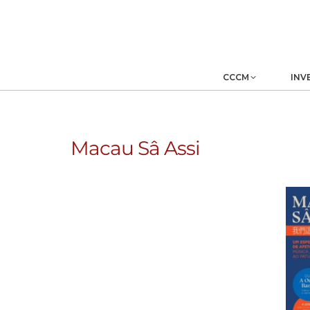
CCCM
INV
Macau Sâ Assi