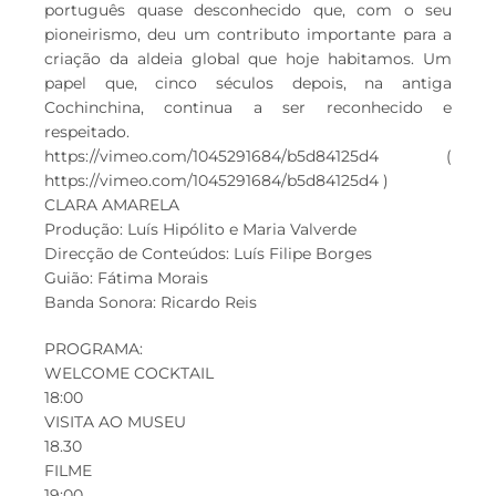
português quase desconhecido que, com o seu
pioneirismo, deu um contributo importante para a
criação da aldeia global que hoje habitamos. Um
papel que, cinco séculos depois, na antiga
Cochinchina, continua a ser reconhecido e
respeitado.
https://vimeo.com/1045291684/b5d84125d4 (
https://vimeo.com/1045291684/b5d84125d4 )
CLARA AMARELA
Produção: Luís Hipólito e Maria Valverde
Direcção de Conteúdos: Luís Filipe Borges
Guião: Fátima Morais
Banda Sonora: Ricardo Reis
PROGRAMA:
WELCOME COCKTAIL
18:00
VISITA AO MUSEU
18.30
FILME
19:00