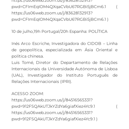
https://us06web.zoom.us/j/83628132913?
pwd=CFImEqIOM4QXqaCVbU67RGBi5jBCm6.1 (
https://us06web.zoom.us/j/83628132913?
pwd=CFImEqIOM4QXqaCVbU67RGBi5jBCm6.1 )
10 de julho,19h Portugal/20h Espanha: POLÍTICA
Inés Arco Escriche, Investigadora do CIDOB – Linha
de geopolítica, especializada em Ásia Oriental e
política chinesa.
Luis Tomé, Diretor do Departamento de Relações
Internacionais da Universidade Autónoma de Lisboa
(UAL), Investigador do Instituto Português de
Relações Internacionais (IPRI).
ACESSO ZOOM:
https://us06web.zoom.us/j/84516565331?
pwd=912FSQAkUTJkYZdYa6giafXiez4Yc9.1 (
https://us06web.zoom.us/j/84516565331?
pwd=912FSQAkUTJkYZdYa6giafXiez4Yc9.1 )