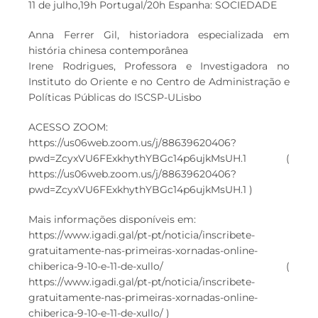
11 de julho,19h Portugal/20h Espanha: SOCIEDADE
Anna Ferrer Gil, historiadora especializada em
história chinesa contemporânea
Irene Rodrigues, Professora e Investigadora no
Instituto do Oriente e no Centro de Administração e
Políticas Públicas do ISCSP-ULisbo
ACESSO ZOOM:
https://us06web.zoom.us/j/88639620406?
pwd=ZcyxVU6FExkhythYBGc14p6ujkMsUH.1 (
https://us06web.zoom.us/j/88639620406?
pwd=ZcyxVU6FExkhythYBGc14p6ujkMsUH.1 )
Mais informações disponíveis em:
https://www.igadi.gal/pt-pt/noticia/inscribete-
gratuitamente-nas-primeiras-xornadas-online-
chiberica-9-10-e-11-de-xullo/ (
https://www.igadi.gal/pt-pt/noticia/inscribete-
gratuitamente-nas-primeiras-xornadas-online-
chiberica-9-10-e-11-de-xullo/ )