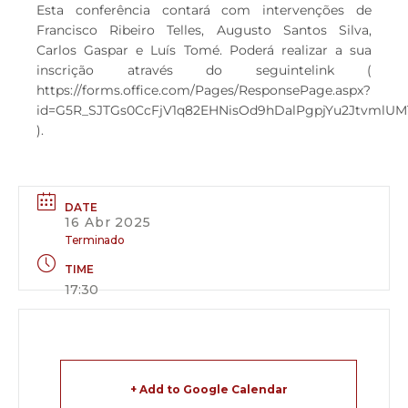
Esta conferência contará com intervenções de
Francisco Ribeiro Telles, Augusto Santos Silva,
Carlos Gaspar e Luís Tomé. Poderá realizar a sua
inscrição através do seguintelink (
https://forms.office.com/Pages/ResponsePage.aspx?
id=G5R_SJTGs0CcFjV1q82EHNisOd9hDalPgpjYu2Jtvm
).
DATE
16 Abr 2025
Terminado
TIME
17:30
+ Add to Google Calendar