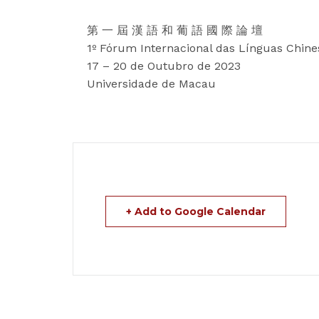
第 一 屆 漢 語 和 葡 語 國 際 論 壇
1º Fórum Internacional das Línguas Chin
17 – 20 de Outubro de 2023
Universidade de Macau
+ Add to Google Calendar