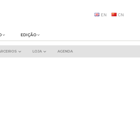
EN
CN
O
EDIÇÃO
ARCEIROS
LOJA
AGENDA