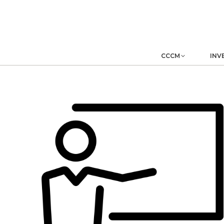
CCCM
INV