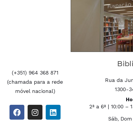
Bibl
(+351) 964 368 871
Rua da Jun
(chamada para a rede
1300-3
móvel nacional)
Ho
2ª a 6ª | 10:00 – 
Sáb, Dom 